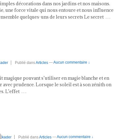
simples décorations dans nos jardins et nos maisons.
e, une force vitale qui nous entoure et nous influence
…
nsemble quelques-uns de leurs secrets Le secret
kader
Publié dans
Articles
—
Aucun commentaire ↓
uit magique pouvant s’utiliser en magie blanche et en
ir avec prudence. Lorsque le soleil est à son zénith on
…
s. L’effet
kader
Publié dans
Articles
—
Aucun commentaire ↓