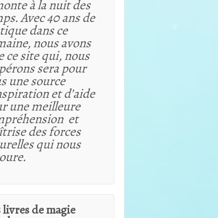
onte à la nuit des
ps. Avec 40 ans de
tique dans ce
aine, nous avons
e ce site qui, nous
spérons sera pour
s une source
nspiration et d’aide
r une meilleure
mpréhension et
trise des forces
urelles qui nous
oure.
 livres de magie