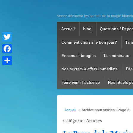
Venez découvrir les secrets de la magie blanch
Accueil
blog
Questions / Répo
Comment choisir le bon jour?
Tali
Twitter
Encens et bougies
Les minéraux
Facebook
Nos secrets à effets immédiats
Dés
Partager
Faire venir la chance
Nos rituels p
Accueil
›
Archive pour Articles
›
Page 2
Catégorie :
Articles