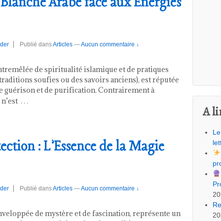
 Blanche Arabe face aux Énergies
der
Publié dans
Articles
—
Aucun commentaire ↓
tremêlée de spiritualité islamique et de pratiques
aditions soufies ou des savoirs anciens), est réputée
e guérison et de purification. Contrairement à
…
 n’est
A li
Le
ection : L’Essence de la Magie
let
pr
Pr
der
Publié dans
Articles
—
Aucun commentaire ↓
20
Re
nveloppée de mystère et de fascination, représente un
20