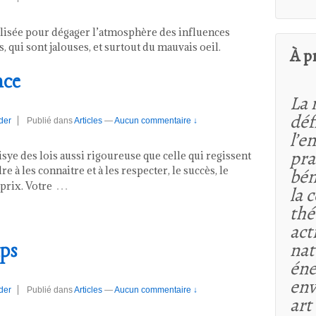
ilisée pour dégager l’atmosphère des influences
 qui sont jalouses, et surtout du mauvais oeil.
À p
nce
La 
déf
der
Publié dans
Articles
—
Aucun commentaire ↓
l’e
pra
ye des lois aussi rigoureuse que celle qui regissent
 à les connaitre et à les respecter, le succès, le
bén
…
 prix. Votre
la 
thé
act
nat
ps
éne
env
der
Publié dans
Articles
—
Aucun commentaire ↓
art