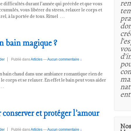
rem
 difficultés durant l’année qui précède et que vous
tem
cumulés, vous libérer du stress, relaxer le corps et
…
pra
rel, à la portée de tous. Rituel
dom
cré
l’e
 bain magique ?
vou
d’i
der
Publié dans
Articles
—
Aucun commentaire ↓
pou
co
un bain chaud dans une ambiance romantique rien de
maî
le corps et se relaxer. En effet le bain peut vous aider
nat
…
ent
conserver et protéger l’amour
Nos
der
Publié dans
Articles
—
Aucun commentaire ↓