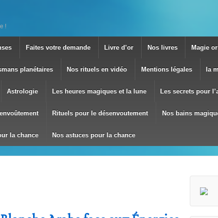
e !
nses
Faites votre demande
Livre d’or
Nos livres
Magie ori
smans planétaires
Nos rituels en vidéo
Mentions légales
la 
Astrologie
Les heures magiques et la lune
Les secrets pour l
envoûtement
Rituels pour le désenvoutement
Nos bains magiqu
our la chance
Nos astuces pour la chance