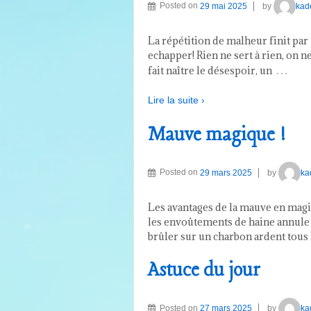
Posted on
29 mai 2025
by
kad
La répétition de malheur finit par 
echapper! Rien ne sert à rien, on ne
…
fait naître le désespoir, un
Lire la suite ›
Mauve magique !
Posted on
29 mars 2025
by
ka
Les avantages de la mauve en magi
les envoûtements de haine annule 
brûler sur un charbon ardent tous 
Astuce du jour
Posted on
27 mars 2025
by
ka