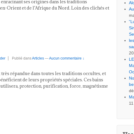
enracinant ses origines dans les traditions
Al
en-Orient et de l’Afrique du Nord. Loin des clichés et
Au
ma
“L
Si
Se
le
sa
20
der
Publié dans
Articles
—
Aucun commentaire ↓
LE
Ma
Oc
très répandue dans toutes les traditions occultes, et
No
énéficient de leurs propriétés spéciales. Ces bains
be
s utilisera, protection, purification, force, magnétisme
dé
Ma
11