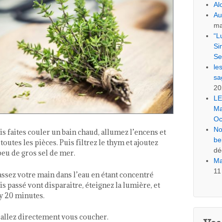
Al
Au
ma
“L
Si
Se
le
sa
20
LE
Ma
Oc
No
 faites couler un bain chaud, allumez l’encens et
be
 toutes les pièces. Puis filtrez le thym et ajoutez
dé
 peu de gros sel de mer.
Ma
11
assez votre main dans l’eau en étant concentré
s passé vont disparaitre, éteignez la lumière, et
 y 20 minutes.
t allez directement vous coucher.