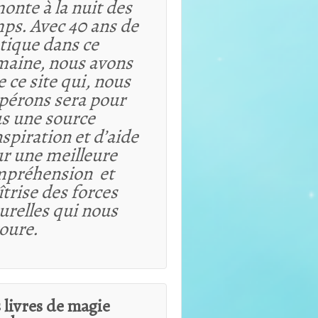
onte à la nuit des
ps. Avec 40 ans de
tique dans ce
aine, nous avons
e ce site qui, nous
spérons sera pour
s une source
nspiration et d’aide
r une meilleure
mpréhension et
trise des forces
urelles qui nous
oure.
 livres de magie