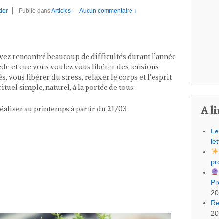
der
Publié dans
Articles
—
Aucun commentaire ↓
r
avez rencontré beaucoup de difficultés durant l’année
ède et que vous voulez vous libérer des tensions
, vous libérer du stress, relaxer le corps et l’esprit
rituel simple, naturel, à la portée de tous.
A li
réaliser au printemps à partir du 21/03
Le
let
pr
Pr
20
Re
20