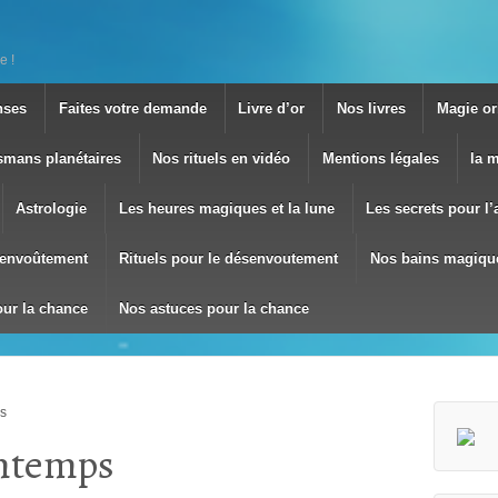
e !
nses
Faites votre demande
Livre d’or
Nos livres
Magie ori
smans planétaires
Nos rituels en vidéo
Mentions légales
la 
Astrologie
Les heures magiques et la lune
Les secrets pour l
envoûtement
Rituels pour le désenvoutement
Nos bains magiqu
our la chance
Nos astuces pour la chance
ps
intemps