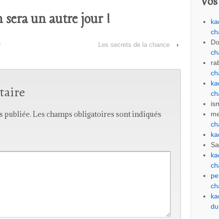
Vos
sera un autre jour !
ka
ch
Do
?
Les secrets de la chance
›
ch
ra
ch
ka
taire
ch
is
s publiée.
Les champs obligatoires sont indiqués
me
ch
ka
Sa
ka
ch
pe
ch
ka
du