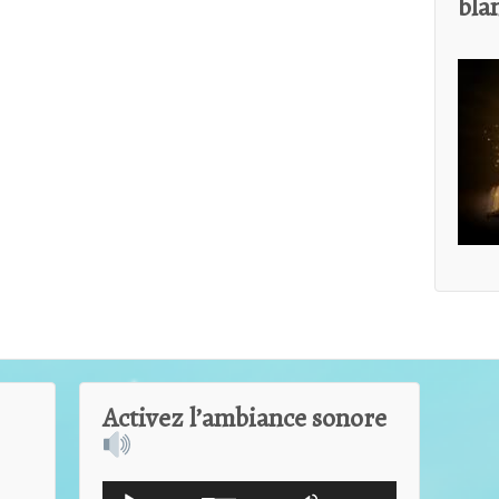
bla
Activez l’ambiance sonore
Lecteur
Utilisez