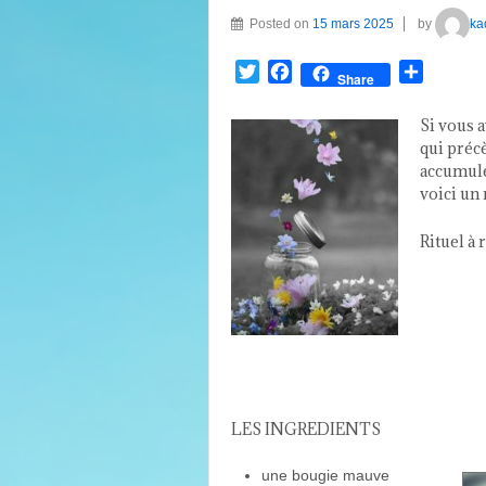
Posted on
15 mars 2025
by
ka
Twitter
Facebook
Partage
Share
Si vous 
qui préc
accumulés
voici un 
Rituel à 
LES INGREDIENTS
une bougie mau
ve