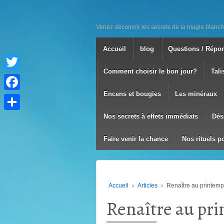
Venez découvrir les secrets de la magie blanch
Accueil
blog
Questions / Répo
Comment choisir le bon jour?
Tali
Twitter
Encens et bougies
Les minéraux
Facebook
Nos secrets à effets immédiats
Dés
Partager
Faire venir la chance
Nos rituels p
Accueil
›
Articles
›
Renaître au printem
Renaître au pr