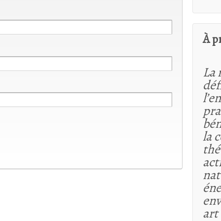
À p
La 
déf
l’e
pra
bén
la 
thé
act
nat
éne
env
art