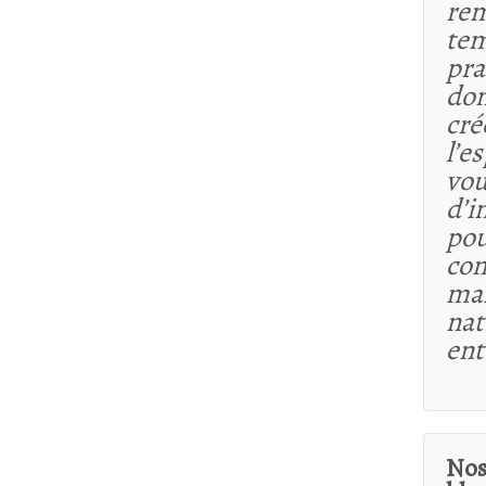
rem
tem
pra
dom
cré
l’e
vou
d’i
pou
co
maî
nat
ent
Nos