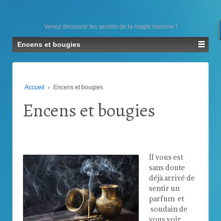
Venez découvrir les secrets de la magie blanche !
Encens et bougies
Accueil
›
Encens et bougies
Encens et bougies
Il vous est
sans doute
déjà arrivé de
sentir un
parfum et
soudain de
vous voir