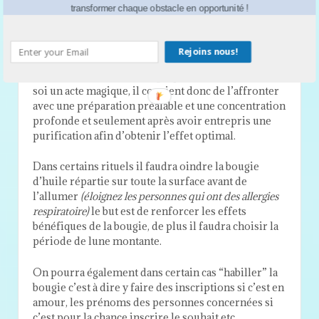
peut célébrer un rituel magiques en allumant une
transformer chaque obstacle en opportunité !
bougie de sa couleur préférée et en prononçant
quelques phrases pour demander l’effet magique
désiré.
Rejoins nous!
Le fait d’allumer une bougie pour un rituel est en
soi un acte magique, il convient donc de l’affronter
avec une préparation préalable et une concentration
profonde et seulement après avoir entrepris une
purification afin d’obtenir l’effet optimal.
Dans certains rituels il faudra oindre la bougie
d’huile répartie sur toute la surface avant de
l’allumer
(éloignez les personnes qui ont des allergies
respiratoire)
le but est de renforcer les effets
bénéfiques de la bougie, de plus il faudra choisir la
période de lune montante.
On pourra également dans certain cas “habiller” la
bougie c’est à dire y faire des inscriptions si c’est en
amour, les prénoms des personnes concernées si
c’est pour la chance inscrire le souhait etc