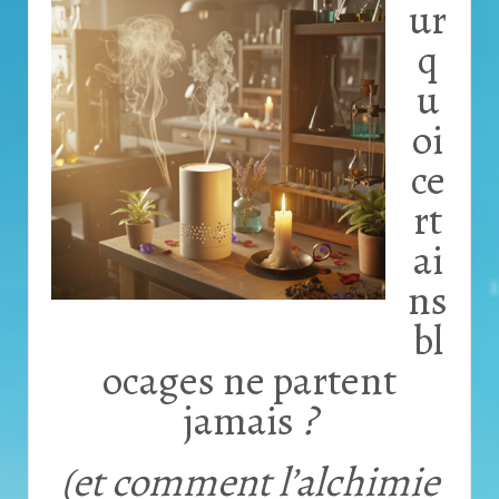
ur
q
u
oi
ce
rt
ai
ns
bl
ocages ne partent
jamais
?
(et comment l’alchimie