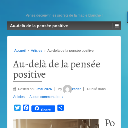
Venez découvrir les secrets de la magie blanche !
Au-delà de la pensée positive
Accueil
›
Articles
›
Au-delà de la pensée positive
Au-delà de la pensée
positive
Posted on
3 mai 2026
by
kader
Publié dans
Articles
—
Aucun commentaire ↓
Twitter
Facebook
Partager
Share
Po