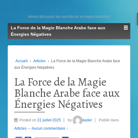
Venez découvrir les secrets de la magie blanche !
La Force de la Magie Blanche Arabe face aux
Énergies Négatives
Accueil
›
Articles
›
La Force de la Magie Blanche Arabe face
aux Énergies Négatives
La Force de la Magie
Blanche Arabe face aux
Énergies Négatives
Posted on
31 juillet 2025
by
kader
Publié dans
Articles
—
Aucun commentaire ↓