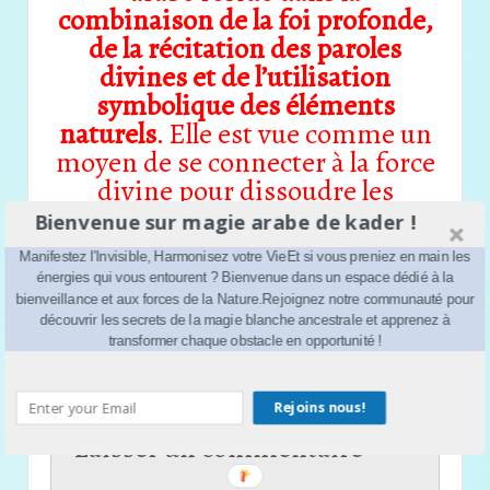
combinaison de la foi profonde,
de la récitation des paroles
divines et de l’utilisation
symbolique des éléments
naturels
. Elle est vue comme un
moyen de se connecter à la force
divine pour dissoudre les
obstacles et manifester le bien.
Bienvenue sur magie arabe de kader !
Manifestez l'Invisible, Harmonisez votre VieEt si vous preniez en main les
‹
Bienveillance et Protection : L’Essence de la Magie
énergies qui vous entourent ? Bienvenue dans un espace dédié à la
bienveillance et aux forces de la Nature.Rejoignez notre communauté pour
Blanche Arabe
découvrir les secrets de la magie blanche ancestrale et apprenez à
Découvrez l’Oliban : Ses Vertus Merveilleuses pour le
transformer chaque obstacle en opportunité !
Corps et l’Âme
›
Rejoins nous!
Laisser un commentaire