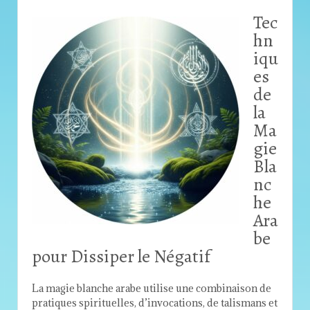
Tec
hn
iqu
es
de
la
Ma
gie
Bla
nc
he
Ara
be
pour Dissiper le Négatif
La magie blanche arabe utilise une combinaison de
pratiques spirituelles, d’invocations, de talismans et