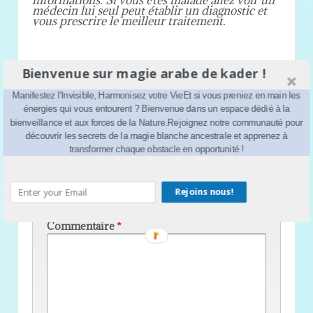
médecin lui seul peut établir un diagnostic et
vous prescrire le meilleur traitement.
Bienvenue sur magie arabe de kader !
‹
1er jour de la lune
Les couleurs de la magie
›
Manifestez l'Invisible, Harmonisez votre VieEt si vous preniez en main les
énergies qui vous entourent ? Bienvenue dans un espace dédié à la
bienveillance et aux forces de la Nature.Rejoignez notre communauté pour
découvrir les secrets de la magie blanche ancestrale et apprenez à
Laisser un commentaire
transformer chaque obstacle en opportunité !
Votre adresse e-mail ne sera pas publiée.
Les
Rejoins nous!
champs obligatoires sont indiqués avec
*
Commentaire
*