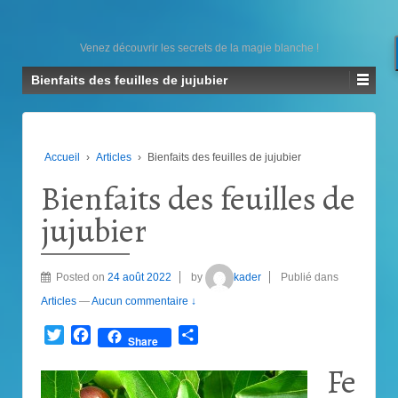
Venez découvrir les secrets de la magie blanche !
Bienfaits des feuilles de jujubier
Accueil
›
Articles
›
Bienfaits des feuilles de jujubier
Bienfaits des feuilles de
jujubier
Posted on
24 août 2022
by
kader
Publié dans
Articles
—
Aucun commentaire ↓
Twitter
Facebook
Partager
Share
Fe