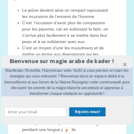
Le jeûne devient ainsi un rempart repoussant
les incursions de l’ennemi de l’homme.
C’est l’occasion d’avoir plus de compassion
pour les pauvres, car en subissant la faim, on
n’arrive plus facilement à se mettre dans leur
peau et à se solidariser avec eux.
C’est un moyen d’unir les musulmans et de
mettre un terme aux divergences qui les
Bienvenue sur magie arabe de kader !
déchirent.
Il n’y a pas de différence entre les riches et les
Manifestez l'Invisible, Harmonisez votre VieEt si vous preniez en main les
pauvres, les gouverneurs et leurs sujets, les
énergies qui vous entourent ? Bienvenue dans un espace dédié à la
hommes et les femmes.
bienveillance et aux forces de la Nature.Rejoignez notre communauté pour
C’est donc un bon moyen de consolider les liens
découvrir les secrets de la magie blanche ancestrale et apprenez à
entre eux.
transformer chaque obstacle en opportunité !
Les croyants se rivalisent dans le bien et sont
beaucoup plus énergique qu’en temps normal.
Il permet de mieux se concentrer sur l’adoration
Rejoins nous!
et d’évacuer l’esprit.
On est peut-être capable ainsi de se régénérer
pendant une longue période.