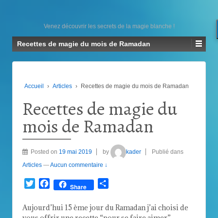
Venez découvrir les secrets de la magie blanche !
Recettes de magie du mois de Ramadan
Accueil
›
Articles
›
Recettes de magie du mois de Ramadan
Recettes de magie du
mois de Ramadan
Posted on
19 mai 2019
by
kader
Publié dans
Articles
—
Aucun commentaire ↓
Twitter
Facebook
Partager
Share
Aujourd’hui 15 ème jour du Ramadan j’ai choisi de
vous offrir une recette “pour se faire aimer”