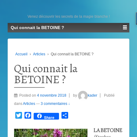
Venez découvrir les secrets de la magie blanche !
Qui connait la BETOINE ?
Accueil
›
Articles
›
Qui connait la BETOINE ?
Qui connait la
BETOINE ?
Posted on
4 novembre 2018
by
kader
Publié
dans
Articles
—
3 commentaires ↓
Twitter
Facebook
Partager
Share
LA BETOINE
(Stachys