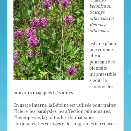
betonica ou
Stachys
officinalis ou
Betonica
officinalis)
est une plante
peu connue,
elle à
pourtant des
bienfaits
incontestable
s pour la
santé, et des
pouvoirs magiques très utiles.
En usage interne, la Bétoine est utilisée pour traiter
l’ictère, les paralysies, les affection pulmonaires,
l’hémoptysie, la goutte, les rhumatismes
chroniques, les vertiges et les migraines nerveuses.