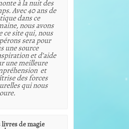
onte à la nuit des
ps. Avec 40 ans de
tique dans ce
aine, nous avons
e ce site qui, nous
spérons sera pour
s une source
nspiration et d’aide
r une meilleure
mpréhension et
trise des forces
urelles qui nous
oure.
 livres de magie