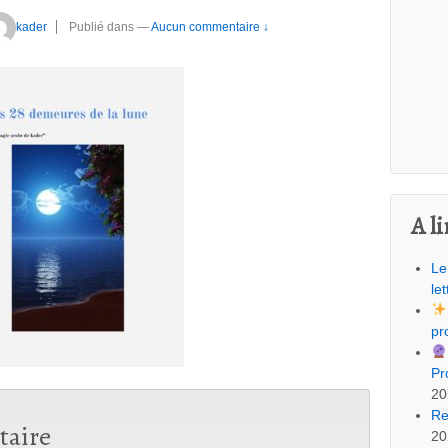
kader
Publié dans
—
Aucun commentaire ↓
A li
Le
let
pr
Pr
20
Re
taire
20