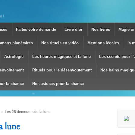
e !
nses
Faites votre demande
Livre d’or
Nos livres
Magie ori
smans planétaires
Nos rituels en vidéo
Mentions légales
la 
Astrologie
Les heures magiques et la lune
Les secrets pour l
envoûtement
Rituels pour le désenvoutement
Nos bains magiqu
our la chance
Nos astuces pour la chance
›
Les 28 demeures de la lune
a lune