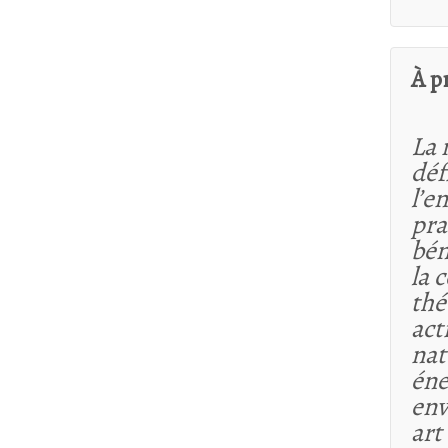
À p
La 
déf
l’e
pra
bén
la 
thé
act
nat
éne
env
art