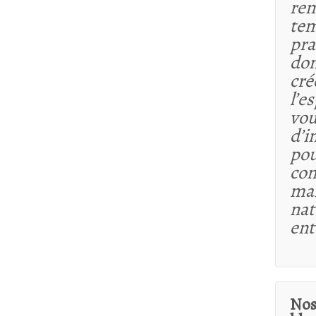
rem
tem
pra
dom
cré
l’e
vou
d’i
pou
co
maî
nat
ent
Nos