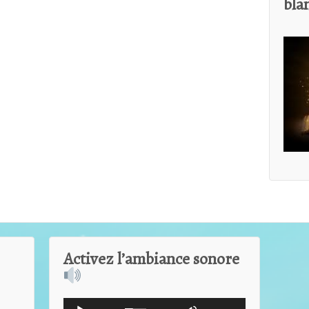
bla
Activez l’ambiance sonore
Lecteur
Utilisez