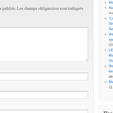
Al
Au
s publiée.
Les champs obligatoires sont indiqués
ma
“L
Si
Se
le
sa
20
LE
Ma
Oc
No
be
dé
Ma
11