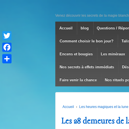
Venez découvrir les secrets de la magie blanch
Accueil
blog
Questions / Répo
Comment choisir le bon jour?
Tali
Twitter
Encens et bougies
Les minéraux
Facebook
Nos secrets à effets immédiats
Dés
Partager
Faire venir la chance
Nos rituels p
Accueil
›
Les heures magiques et la lune
Les 28 demeures de l