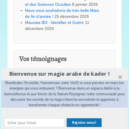
et des Sciences Occultes
8 janvier 2026
Nous vous souhaitons de très belle fêtes
de fin d’année !
25 décembre 2025
Mauvais Œil : Identifier et Guérir
11
décembre 2025
Vos témoignages
kader
dans
Astuce pour la chance
Bienvenue sur magie arabe de kader !
Dounia
dans
Astuce pour la chance
rabele
dans
Astuce pour la chance
Manifestez l'Invisible, Harmonisez votre VieEt si vous preniez en main les
énergies qui vous entourent ? Bienvenue dans un espace dédié à la
kader
dans
Astuce pour la chance
bienveillance et aux forces de la Nature.Rejoignez notre communauté pour
isma
dans
Astuce pour la chance
découvrir les secrets de la magie blanche ancestrale et apprenez à
melinaS
dans
Astuce pour la chance
transformer chaque obstacle en opportunité !
kader
dans
La magie en 2024
Salim
dans
La magie en 2024
kader
dans
Comment avoir de la chance ?
Rejoins nous!
perle
dans
Comment avoir de la chance ?