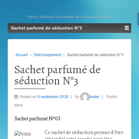
Venez découvrir les secrets de la magie blanche !
Sachet parfumé de séduction N°3
Accueil
›
Téléchargement
›
Sachet parfumé de séduction N°3
Sachet parfumé de
séduction N°3
Posted on
8 septembre 2018
by
kader
Publié
dans
Sachet parfumé N°03
Ce sachet de séduction permet d’être
attirant(e) cette recette peut être