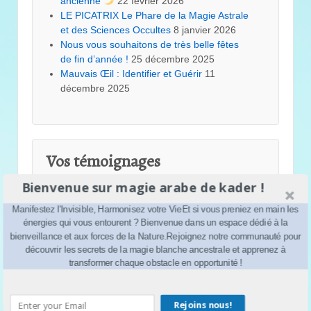
ancienne
22 février 2026
LE PICATRIX Le Phare de la Magie Astrale
et des Sciences Occultes
8 janvier 2026
Nous vous souhaitons de très belle fêtes
de fin d’année !
25 décembre 2025
Mauvais Œil : Identifier et Guérir
11
décembre 2025
Vos témoignages
Bienvenue sur magie arabe de kader !
kader
dans
Astuce pour la chance
Dounia
dans
Astuce pour la chance
Manifestez l'Invisible, Harmonisez votre VieEt si vous preniez en main les
rabele
dans
Astuce pour la chance
énergies qui vous entourent ? Bienvenue dans un espace dédié à la
kader
dans
Astuce pour la chance
bienveillance et aux forces de la Nature.Rejoignez notre communauté pour
isma
dans
Astuce pour la chance
découvrir les secrets de la magie blanche ancestrale et apprenez à
melinaS
dans
Astuce pour la chance
transformer chaque obstacle en opportunité !
kader
dans
La magie en 2024
Salim
dans
La magie en 2024
Rejoins nous!
kader
dans
Comment avoir de la chance ?