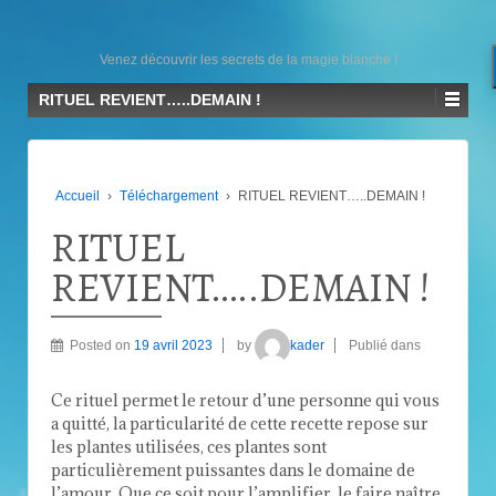
Venez découvrir les secrets de la magie blanche !
RITUEL REVIENT…..DEMAIN !
Accueil
›
Téléchargement
›
RITUEL REVIENT…..DEMAIN !
RITUEL
REVIENT…..DEMAIN !
Posted on
19 avril 2023
by
kader
Publié dans
Ce rituel permet le retour d’une personne qui vous
a quitté, la particularité de cette recette repose sur
les plantes utilisées, ces plantes sont
particulièrement puissantes dans le domaine de
l’amour, Que ce soit pour l’amplifier, le faire naître,