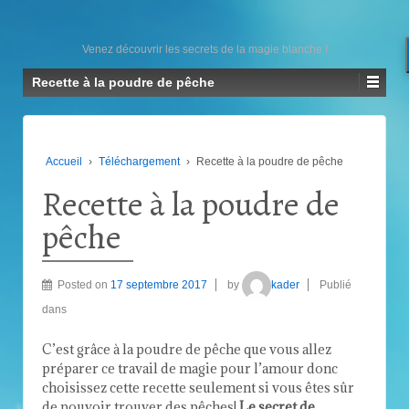
Venez découvrir les secrets de la magie blanche !
Recette à la poudre de pêche
Accueil
›
Téléchargement
›
Recette à la poudre de pêche
Recette à la poudre de
pêche
Posted on
17 septembre 2017
by
kader
Publié
dans
C’est grâce à la poudre de pêche que vous allez
préparer ce travail de magie pour l’amour donc
choisissez cette recette seulement si vous êtes sûr
de pouvoir trouver des pêches!
Le secret de