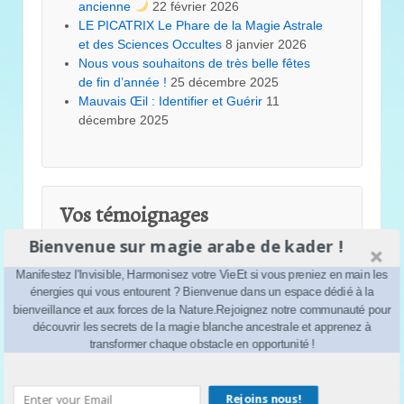
ancienne
22 février 2026
LE PICATRIX Le Phare de la Magie Astrale
et des Sciences Occultes
8 janvier 2026
Nous vous souhaitons de très belle fêtes
de fin d’année !
25 décembre 2025
Mauvais Œil : Identifier et Guérir
11
décembre 2025
Vos témoignages
Bienvenue sur magie arabe de kader !
kader
dans
Astuce pour la chance
Dounia
dans
Astuce pour la chance
Manifestez l'Invisible, Harmonisez votre VieEt si vous preniez en main les
rabele
dans
Astuce pour la chance
énergies qui vous entourent ? Bienvenue dans un espace dédié à la
kader
dans
Astuce pour la chance
bienveillance et aux forces de la Nature.Rejoignez notre communauté pour
découvrir les secrets de la magie blanche ancestrale et apprenez à
isma
dans
Astuce pour la chance
transformer chaque obstacle en opportunité !
melinaS
dans
Astuce pour la chance
kader
dans
La magie en 2024
Salim
dans
La magie en 2024
Rejoins nous!
kader
dans
Comment avoir de la chance ?