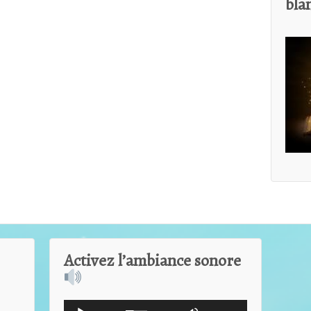
bla
Activez l’ambiance sonore
Lecteur
Utilisez