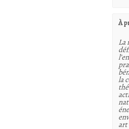
À p
La 
déf
l’e
pra
bén
la 
thé
act
nat
éne
env
art