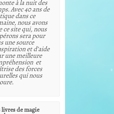
onte à la nuit des
ps. Avec 40 ans de
tique dans ce
aine, nous avons
e ce site qui, nous
spérons sera pour
s une source
nspiration et d’aide
r une meilleure
mpréhension et
trise des forces
urelles qui nous
oure.
 livres de magie