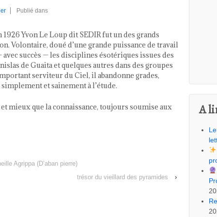
er
Publié dans
en 1926 Yvon Le Loup dit SEDIR fut un des grands
on. Volontaire, doué d’une grande puissance de travail
 — avec succès — les disciplines ésotériques issues des
tanislas de Guaita et quelques autres dans des groupes
important serviteur du Ciel, il abandonne grades,
e simplement et sainement à l’étude.
A li
te et mieux que la connaissance, toujours soumise aux
Le
let
pr
ille Agrippa (D’aban pierre)
trésor du vieillard des pyramides
›
Pr
20
Re
20