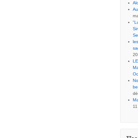
Al
Au
ma
“L
Si
Se
le
sa
20
LE
Ma
Oc
No
be
dé
Ma
11