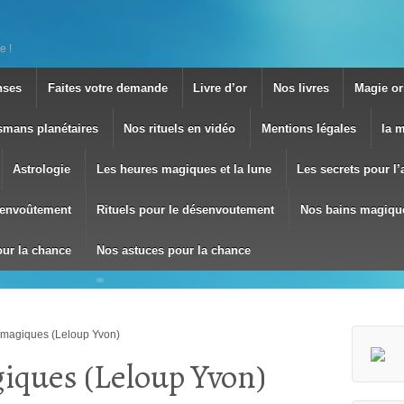
e !
nses
Faites votre demande
Livre d’or
Nos livres
Magie ori
smans planétaires
Nos rituels en vidéo
Mentions légales
la 
Astrologie
Les heures magiques et la lune
Les secrets pour l
envoûtement
Rituels pour le désenvoutement
Nos bains magiqu
our la chance
Nos astuces pour la chance
 magiques (Leloup Yvon)
iques (Leloup Yvon)