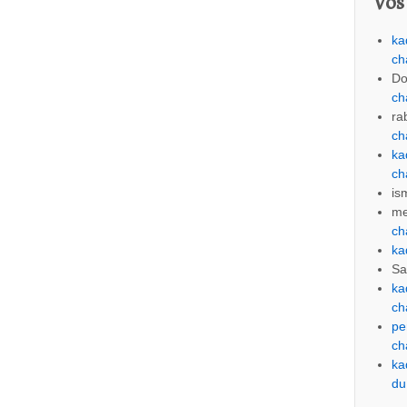
Vos
ka
ch
Do
ch
ra
ch
ka
ch
is
me
ch
ka
Sa
ka
ch
pe
ch
ka
du