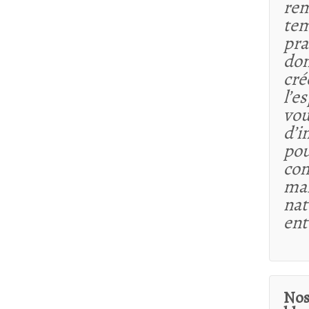
rem
tem
pra
dom
cré
l’e
vou
d’i
pou
co
maî
nat
ent
Nos