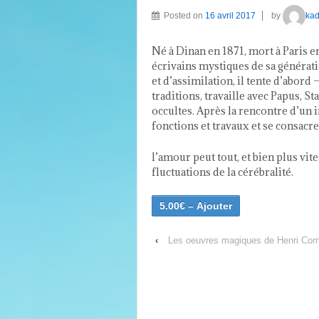
Posted on
16 avril 2017
by
kad
Né à Dinan en 1871, mort à Paris 
écrivains mystiques de sa générati
et d’assimilation, il tente d’abord
traditions, travaille avec Papus, S
occultes. Après la rencontre d’un 
fonctions et travaux et se consacr
l’amour peut tout, et bien plus vi
fluctuations de la cérébralité.
5.00€ – Ajouter
‹
Les oeuvres magiques de Henri Corne