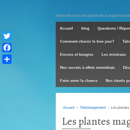
Venez découvrir les secrets de la magie blanch
Accueil
blog
Questions / Répo
Comment choisir le bon jour?
Tali
Twitter
Encens et bougies
Les minéraux
Facebook
Nos secrets à effets immédiats
Dés
Partager
Faire venir la chance
Nos rituels p
Accueil
›
Téléchargement
›
Les plantes
Les plantes mag