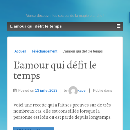
Venez découvrir les secrets de la magie blanche !
L’amour qui défit le temps
Accueil
›
Téléchargement
›
L’amour qui défit le temps
L’amour qui défit le
temps
Posted on
13 juillet 2023
by
kader
Publié dans
Voici une recette qui a fait ses preuves sur de très
nombreux cas, elle est conseillée lorsque la
personne est loin ou est partie depuis longtemps.