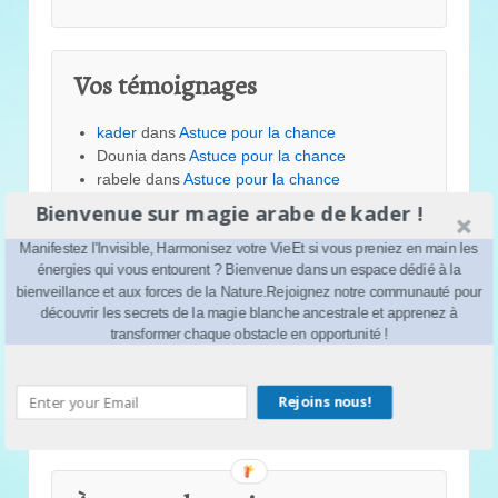
Vos témoignages
kader
dans
Astuce pour la chance
Dounia
dans
Astuce pour la chance
rabele
dans
Astuce pour la chance
kader
dans
Astuce pour la chance
Bienvenue sur magie arabe de kader !
isma
dans
Astuce pour la chance
melinaS
dans
Astuce pour la chance
Manifestez l'Invisible, Harmonisez votre VieEt si vous preniez en main les
énergies qui vous entourent ? Bienvenue dans un espace dédié à la
kader
dans
La magie en 2024
bienveillance et aux forces de la Nature.Rejoignez notre communauté pour
Salim
dans
La magie en 2024
découvrir les secrets de la magie blanche ancestrale et apprenez à
kader
dans
Comment avoir de la chance ?
transformer chaque obstacle en opportunité !
perle
dans
Comment avoir de la chance ?
kader
dans
Comment se libérer du négatif
simplement
Rejoins nous!