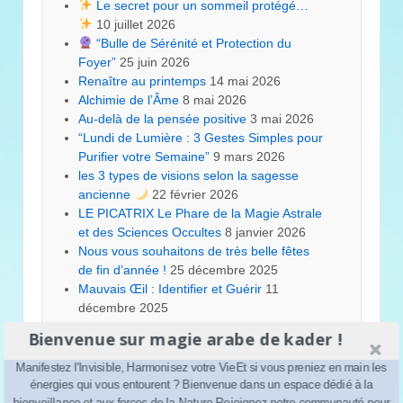
Le secret pour un sommeil protégé…
10 juillet 2026
“Bulle de Sérénité et Protection du
Foyer”
25 juin 2026
Renaître au printemps
14 mai 2026
Alchimie de l’Âme
8 mai 2026
Au-delà de la pensée positive
3 mai 2026
“Lundi de Lumière : 3 Gestes Simples pour
Purifier votre Semaine”
9 mars 2026
les 3 types de visions selon la sagesse
ancienne
22 février 2026
LE PICATRIX Le Phare de la Magie Astrale
et des Sciences Occultes
8 janvier 2026
Nous vous souhaitons de très belle fêtes
de fin d’année !
25 décembre 2025
Mauvais Œil : Identifier et Guérir
11
décembre 2025
Bienvenue sur magie arabe de kader !
Manifestez l'Invisible, Harmonisez votre VieEt si vous preniez en main les
énergies qui vous entourent ? Bienvenue dans un espace dédié à la
Vos témoignages
bienveillance et aux forces de la Nature.Rejoignez notre communauté pour