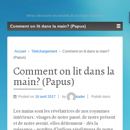
Venez découvrir les secrets de la magie blanche !
Comment on lit dans la main? (Papus)
Accueil
›
Téléchargement
›
Comment on lit dans la main?
(Papus)
Comment on lit dans la
main? (Papus)
Posted on
16 avril 2017
by
kader
Publié dans
Les mains sont les révélatrices de nos royaumes
intérieurs ; visages de notre passé, de notre présent
et de notre avenir, elles détiennent – dès la
naissance – nombre d’indices révélateurs de notre