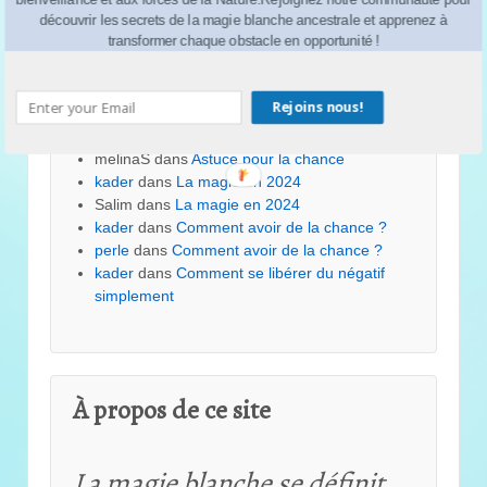
découvrir les secrets de la magie blanche ancestrale et apprenez à
transformer chaque obstacle en opportunité !
kader
dans
Astuce pour la chance
Dounia
dans
Astuce pour la chance
rabele
dans
Astuce pour la chance
Rejoins nous!
kader
dans
Astuce pour la chance
isma
dans
Astuce pour la chance
melinaS
dans
Astuce pour la chance
kader
dans
La magie en 2024
Salim
dans
La magie en 2024
kader
dans
Comment avoir de la chance ?
perle
dans
Comment avoir de la chance ?
kader
dans
Comment se libérer du négatif
simplement
À propos de ce site
La magie blanche se définit