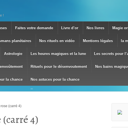
e !
nses
Faites votre demande
Livre d’or
Nos livres
Magie ori
smans planétaires
Nos rituels en vidéo
Mentions légales
la 
Astrologie
Les heures magiques et la lune
Les secrets pour l
envoûtement
Rituels pour le désenvoutement
Nos bains magiqu
our la chance
Nos astuces pour la chance
 rose (carré 4)
 (carré 4)