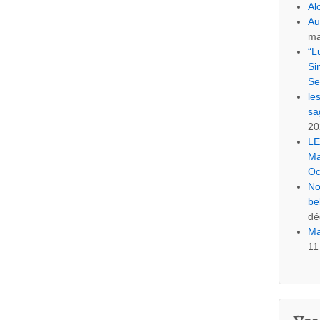
Al
Au
ma
“L
Si
Se
le
sa
20
LE
Ma
Oc
No
be
dé
Ma
11