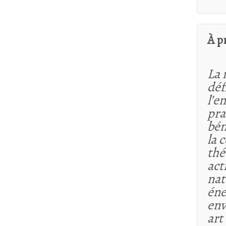
À p
La 
déf
l’e
pra
bén
la 
thé
act
nat
éne
env
art