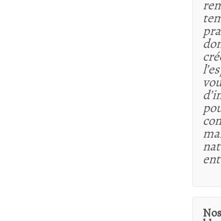
rem
tem
pra
dom
cré
l’e
vou
d’i
pou
co
maî
nat
ent
Nos