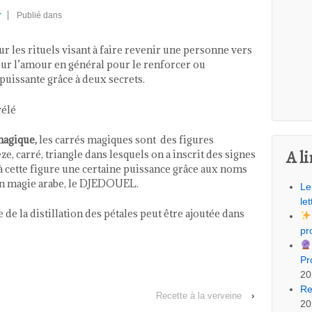
r
Publié dans
our les rituels visant à faire revenir une personne vers
our l’amour en général pour le renforcer ou
 puissante grâce à deux secrets.
vélé
magique,
les carrés magiques sont des figures
A li
, carré, triangle dans lesquels on a inscrit des signes
à cette figure une certaine puissance grâce aux noms
 en magie arabe, le DJEDOUEL.
Le
let
 de la distillation des pétales peut être ajoutée dans
pr
Pr
20
Re
Recette à la verveine
›
20