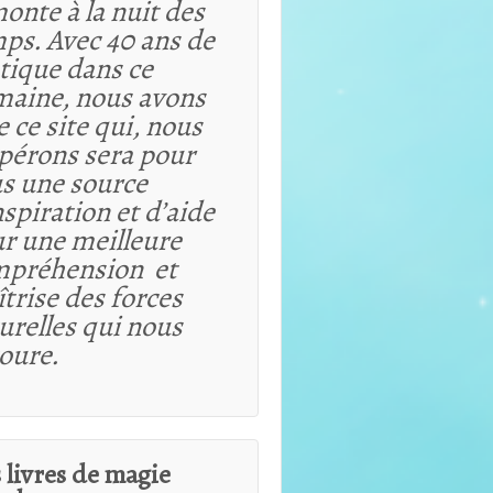
onte à la nuit des
ps. Avec 40 ans de
tique dans ce
aine, nous avons
e ce site qui, nous
spérons sera pour
s une source
nspiration et d’aide
r une meilleure
mpréhension et
trise des forces
urelles qui nous
oure.
 livres de magie