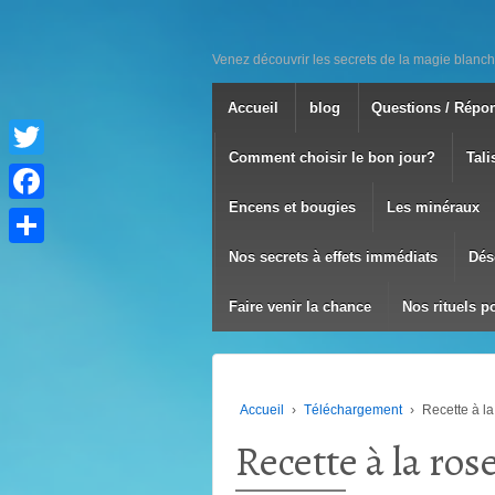
Venez découvrir les secrets de la magie blanch
Accueil
blog
Questions / Répo
Comment choisir le bon jour?
Tali
Twitter
Encens et bougies
Les minéraux
Facebook
Nos secrets à effets immédiats
Dés
Partager
Faire venir la chance
Nos rituels p
Accueil
›
Téléchargement
›
Recette à la
Recette à la rose