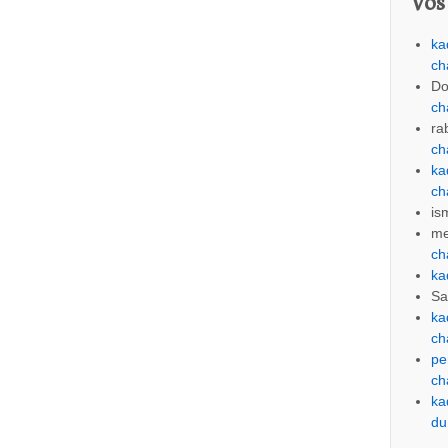
Vos
ka
ch
Do
ch
ra
ch
ka
ch
is
me
ch
ka
Sa
ka
ch
pe
ch
ka
du