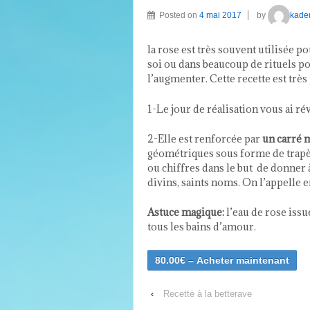
Posted on
4 mai 2017
by
kade
la rose est très souvent utilisée p
soi ou dans beaucoup de rituels p
l’augmenter. Cette recette est très
1-Le jour de réalisation vous ai ré
2-Elle est renforcée par
un carré 
géométriques sous forme de trapèze
ou chiffres dans le but de donner 
divins, saints noms. On l’appelle
Astuce magique:
l’eau de rose issue
tous les bains d’amour.
80.00€ – Acheter maintenant
‹
Recette à la betterave