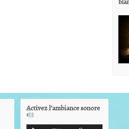
bla
Activez l’ambiance sonore
Lecteur
Utilisez