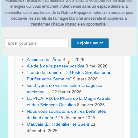
A lire aussi
Manifestez l'Invisible, Harmonisez votre VieEt si vous preniez en main les
énergies qui vous entourent ? Bienvenue dans un espace dédié à la
bienveillance et aux forces de la Nature.Rejoignez notre communauté pour
Le pouvoir des chiffres et des lettres
24
découvrir les secrets de la magie blanche ancestrale et apprenez à
juillet 2026
transformer chaque obstacle en opportunité !
Le secret pour un sommeil protégé…
10 juillet 2026
“Bulle de Sérénité et Protection du
Rejoins nous!
Foyer”
25 juin 2026
Renaître au printemps
14 mai 2026
Alchimie de l’Âme
8 mai 2026
Au-delà de la pensée positive
3 mai 2026
“Lundi de Lumière : 3 Gestes Simples pour
Purifier votre Semaine”
9 mars 2026
les 3 types de visions selon la sagesse
ancienne
22 février 2026
LE PICATRIX Le Phare de la Magie Astrale
et des Sciences Occultes
8 janvier 2026
Nous vous souhaitons de très belle fêtes
de fin d’année !
25 décembre 2025
Mauvais Œil : Identifier et Guérir
11
décembre 2025