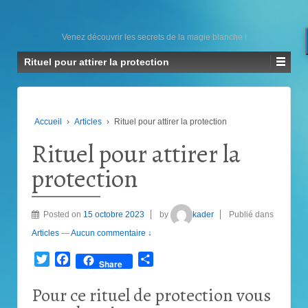
Venez découvrir les secrets de la magie blanche !
Rituel pour attirer la protection
Accueil
›
Articles
›
Rituel pour attirer la protection
Rituel pour attirer la
protection
Posted on
15 octobre 2023
by
kader
Publié dans
Articles
—
Aucun commentaire ↓
Twitter
Facebook
Partager
Share
Pour ce rituel de protection vous