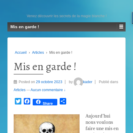
Venez découvrir les secrets de la magie blanche !
Mis en garde !
Accueil
›
Articles
›
Mis en garde !
Mis en garde !
Posted on
29 octobre 2023
by
kader
Publié dans
Articles
—
Aucun commentaire ↓
Twitter
Facebook
Partager
Share
Aujourd’hui
nous voulons
faire une mis en