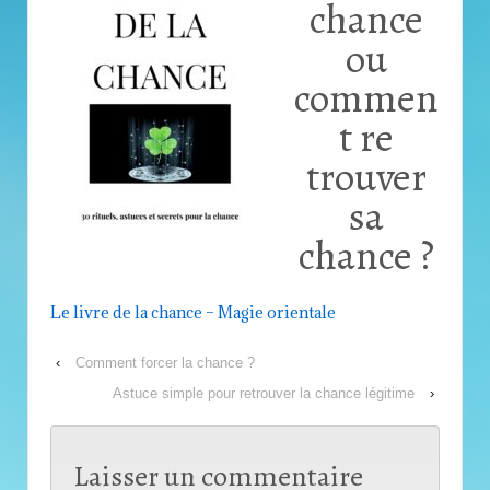
chance
ou
commen
t re
trouver
sa
chance ?
Le livre de la chance – Magie orientale
‹
Comment forcer la chance ?
Astuce simple pour retrouver la chance légitime
›
Laisser un commentaire