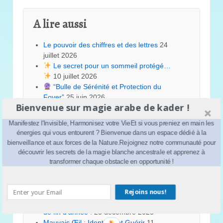
A lire aussi
Le pouvoir des chiffres et des lettres
24
juillet 2026
Le secret pour un sommeil protégé…
10 juillet 2026
“Bulle de Sérénité et Protection du
Foyer”
25 juin 2026
Bienvenue sur magie arabe de kader !
Renaître au printemps
14 mai 2026
Alchimie de l’Âme
8 mai 2026
Manifestez l'Invisible, Harmonisez votre VieEt si vous preniez en main les
Au-delà de la pensée positive
3 mai 2026
énergies qui vous entourent ? Bienvenue dans un espace dédié à la
“Lundi de Lumière : 3 Gestes Simples pour
bienveillance et aux forces de la Nature.Rejoignez notre communauté pour
Purifier votre Semaine”
9 mars 2026
découvrir les secrets de la magie blanche ancestrale et apprenez à
les 3 types de visions selon la sagesse
transformer chaque obstacle en opportunité !
ancienne
22 février 2026
LE PICATRIX Le Phare de la Magie Astrale
et des Sciences Occultes
8 janvier 2026
Rejoins nous!
Nous vous souhaitons de très belle fêtes
de fin d’année !
25 décembre 2025
Mauvais Œil : Identifier et Guérir
11