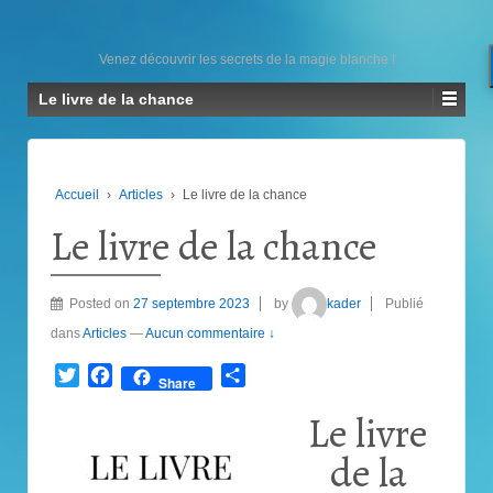
Venez découvrir les secrets de la magie blanche !
Le livre de la chance
Accueil
›
Articles
›
Le livre de la chance
Le livre de la chance
Posted on
27 septembre 2023
by
kader
Publié
dans
Articles
—
Aucun commentaire ↓
Twitter
Facebook
Partager
Share
Le livre
de la