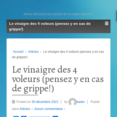
Venez découvrir les secrets de la magie blanche !
Le vinaigre des 4 voleurs (pensez y en cas de
grippe!)
Accueil
›
Articles
›
Le vinaigre des 4 voleurs (pensez y en cas
de grippe!)
Le vinaigre des 4
voleurs (pensez y en cas
de grippe!)
Posted on
30 décembre 2022
by
kader
Publié
dans
Articles
—
Aucun commentaire ↓