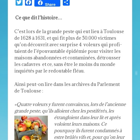
Twitter
Facebook
Partager
Share
Ce que dit l’histoire…
C’est lors de la grande peste qui eut lieu à Toulouse
de
1628
à
1631
, et qui fit plus de
50
.
000
vic­times
qu’on décou­vrit avec sur­prise
4
voleurs qui prof­i­
taient de l’épouvantable épidémie pour vis­iter les
maisons aban­don­nées et con­t­a­m­inées, détrousser
les cadavres et ce, sans être le moins du monde
inquiétés par le red­outable fléau.
Ainsi peut-on lire dans les archives du Par­lement
de Toulouse :
«Qua­tre voleurs y furent con­va­in­cus, lors de l’ancienne
grande peste, qu’ils alloient chez les pes
­tiférés, les
étran­gloient dans leur lit et après
voloient leurs maisons. Ce
pourquoy ils furent con­damnés à
estre brûlés vifs et, pour qu’on leur