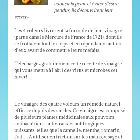
adoucit la peine et éviter d’estre
pen­dus, ils décou­vrirent leur
secret».
Les
4
voleurs livrèrent la for­mule de leur vinai­gre
(parue dans le Mer­cure de France de
1721
), dont ils
se frot­taient tout le corps et en répendaient autour
d’eux avant de com­met­tre leurs méfaits.
Téléchargez gratuitement cette recette de vinaigre
qui vous mettra à l’abri des virus et microbes cet
hiver!
Le vinaigre des quatre voleurs un remède naturel
efficace depuis des siècles. Ce vinaigre est composé
de plusieurs plantes médicinales aux pouvoirs
antibactériens, antiviraux et antifongiques,
puissants, telles que la cannelle, menthe, romarin,
l’ail…. A utiliser en friction sur les mains, visage et