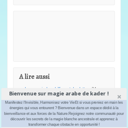
A lire aussi
Le pouvoir des chiffres et des lettres
24
Bienvenue sur magie arabe de kader !
juillet 2026
Le secret pour un sommeil protégé…
Manifestez l'Invisible, Harmonisez votre VieEt si vous preniez en main les
10 juillet 2026
énergies qui vous entourent ? Bienvenue dans un espace dédié à la
“Bulle de Sérénité et Protection du
bienveillance et aux forces de la Nature.Rejoignez notre communauté pour
Foyer”
25 juin 2026
découvrir les secrets de la magie blanche ancestrale et apprenez à
transformer chaque obstacle en opportunité !
Renaître au printemps
14 mai 2026