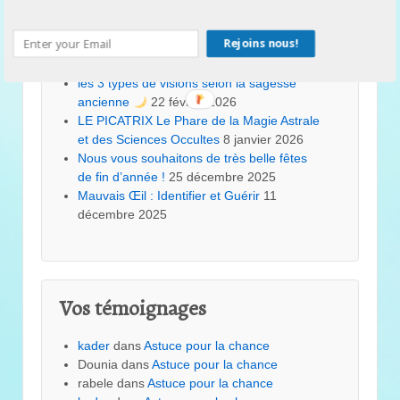
Alchimie de l’Âme
8 mai 2026
Au-delà de la pensée positive
3 mai 2026
Rejoins nous!
“Lundi de Lumière : 3 Gestes Simples pour
Purifier votre Semaine”
9 mars 2026
les 3 types de visions selon la sagesse
ancienne
22 février 2026
LE PICATRIX Le Phare de la Magie Astrale
et des Sciences Occultes
8 janvier 2026
Nous vous souhaitons de très belle fêtes
de fin d’année !
25 décembre 2025
Mauvais Œil : Identifier et Guérir
11
décembre 2025
Vos témoignages
kader
dans
Astuce pour la chance
Dounia
dans
Astuce pour la chance
rabele
dans
Astuce pour la chance