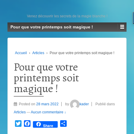
Venez découvrir les secrets de la magie blanche !
Pour que votre printemps soit magique !
Accueil
›
Articles
›
Pour que votre printemps soit magique !
Pour que votre
printemps soit
magique !
Posted on
28 mars 2022
by
kader
Publié dans
Articles
—
Aucun commentaire ↓
Twitter
Facebook
Partager
Share