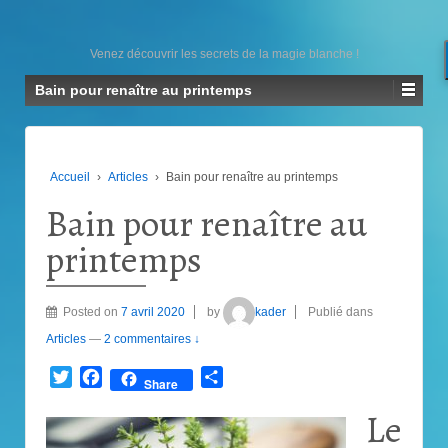
Venez découvrir les secrets de la magie blanche !
Bain pour renaître au printemps
Accueil
›
Articles
›
Bain pour renaître au printemps
Bain pour renaître au
printemps
Posted on
7 avril 2020
by
kader
Publié dans
Articles
—
2 commentaires ↓
Twitter
Facebook
Partager
Share
Le