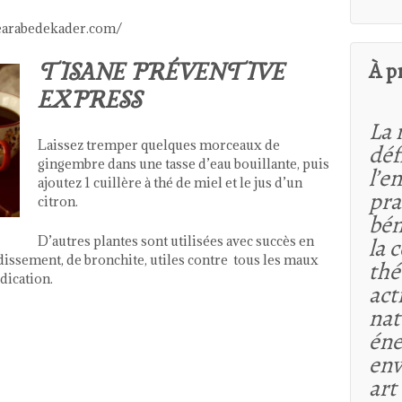
iearabedekader.com/
À p
TISANE PRÉVENTIVE
EXPRESS
La 
Laissez tremper quelques morceaux de
déf
gingembre dans une tasse d’eau bouillante, puis
l’e
ajoutez 1 cuillère à thé de miel et le jus d’un
pra
citron.
bén
la 
D’autres plantes sont utilisées avec succès en
dissement, de bronchite, utiles contre tous les maux
thé
dication.
act
nat
éne
env
art