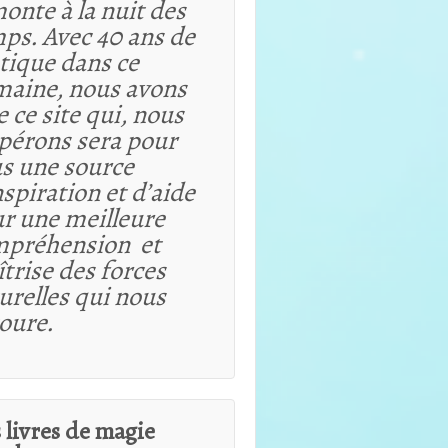
onte à la nuit des
ps. Avec 40 ans de
tique dans ce
aine, nous avons
e ce site qui, nous
spérons sera pour
s une source
nspiration et d’aide
r une meilleure
mpréhension et
trise des forces
urelles qui nous
oure.
 livres de magie