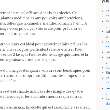
Vos
ka
remède naturel efficace depuis des siècles. Ce
ch
 plantes médicinales aux pouvoirs antibactériens,
Do
nts, telles que la cannelle, menthe, romarin, l’ail…. A
ch
visage et corps, ou par voie orale pour prévenir et
ra
luer dans un peu d’eau.
ch
ka
re voleurs est idéal pour adoucir et faire briller les
ch
lu (cheveux gras, pellicules) et le revitaliser Pour
is
 entre 2 lavages Pour éviter le lavage quotidien et la
me
démangeaisons ainsi que les poux.
ch
ka
s du vinaigre des quatre voleurs sont bénéfiques pour
Sa
n friction ou compresse (dilué) sur les tempes et le
ka
x de tête.
ch
pe
ses d’eau chaude imbibées de vinaigre des quatre
ch
aider à soulager les encombrements respiratoires.
ka
du
en construction)
la recette qui est assez facile à réaliser.