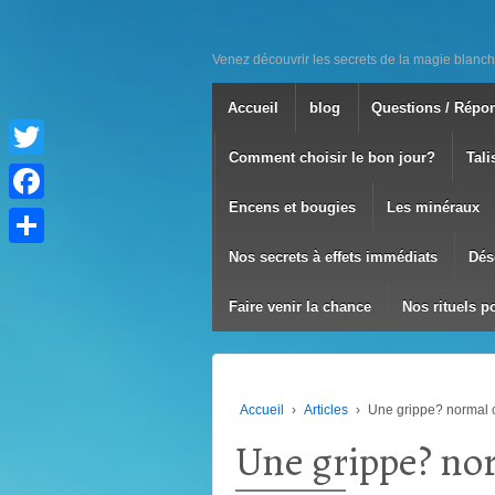
Venez découvrir les secrets de la magie blanch
Accueil
blog
Questions / Répo
Comment choisir le bon jour?
Tali
Twitter
Encens et bougies
Les minéraux
Facebook
Nos secrets à effets immédiats
Dés
Partager
Faire venir la chance
Nos rituels p
Accueil
›
Articles
›
Une grippe? normal c
Une grippe? nor