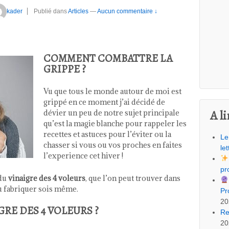
kader
Publié dans
Articles
—
Aucun commentaire ↓
r
COMMENT COMBATTRE LA
GRIPPE ?
Vu que tous le monde autour de moi est
grippé en ce moment j’ai décidé de
A li
dévier un peu de notre sujet principale
qu’est la magie blanche pour rappeler les
recettes et astuces pour l’éviter ou la
Le
chasser si vous ou vos proches en faites
let
l’experience cet hiver !
pr
du
vinaigre des 4 voleurs
, que l’on peut trouver dans
u fabriquer sois même.
Pr
20
GRE DES 4 VOLEURS ?
Re
20