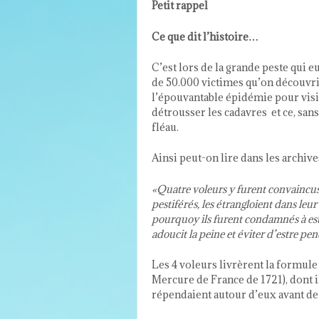
Petit rappel
Ce que dit l’histoire…
C’est lors de la grande peste qui e
de
50
.
000
vic­times qu’on décou­vri
l’épouvantable épidémie pour vis­it
détrousser les cadavres et ce, san
fléau.
Ainsi peut-on lire dans les archiv
«Qua­tre voleurs y furent con­va­in­cus
pes
­tiférés, les étran­gloient dans leu
pourquoy ils furent con­damnés à estr
adoucit la peine et éviter d’estre pen­
Les
4
voleurs livrèrent la for­mule 
Mer­cure de France de
1721
), dont 
répendaient autour d’eux avant de 