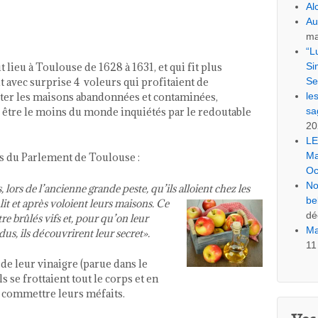
Al
Au
ma
“L
Si
ut lieu à Toulouse de
1628
à
1631
, et qui fit plus
Se
t avec sur­prise
4
voleurs qui prof­i­taient de
le
er les maisons aban­don­nées et con­t­a­m­inées,
sa
s être le moins du monde inquiétés par le red­outable
20
LE
Ma
es du Par­lement de Toulouse :
Oc
No
, lors de l’ancienne grande peste, qu’ils alloient chez les
be
r lit et après voloient leurs maisons. Ce
dé
e brûlés vifs et, pour qu’on leur
Ma
dus, ils décou­vrirent leur secret».
11
de leur vinai­gre (parue dans le
ils se frot­taient tout le corps et en
com­met­tre leurs méfaits.