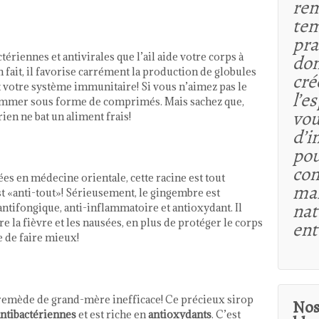
rem
tem
pra
tériennes et antivirales que l’ail aide votre corps à
dom
 fait, il favorise carrément la production de globules
cré
t votre système immunitaire! Si vous n’aimez pas le
l’e
nsommer sous forme de comprimés. Mais sachez que,
vou
en ne bat un aliment frais!
d’i
pou
co
ées en médecine orientale, cette racine est tout
maî
t «anti-tout»! Sérieusement, le gingembre est
nat
, antifongique, anti-inflammatoire et antioxydant. Il
tre la fièvre et les nausées, en plus de protéger le corps
ent
le de faire mieux!
x remède de grand-mère inefficace! Ce précieux sirop
Nos
ntibactériennes
et est riche en
antioxydants
. C’est