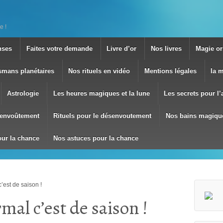
e !
nses
Faites votre demande
Livre d’or
Nos livres
Magie ori
smans planétaires
Nos rituels en vidéo
Mentions légales
la 
Astrologie
Les heures magiques et la lune
Les secrets pour l
envoûtement
Rituels pour le désenvoutement
Nos bains magiqu
our la chance
Nos astuces pour la chance
’est de saison !
mal c’est de saison !