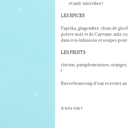
et anti-microbes !
LES EPICES
Paprika, gingembre, clous de girof
poivre noir et de Cayenne, anis, r
dans vos infusions et soupes pou
LES FRUITS
citrons, pamplemousses, oranges,
!
Buvez beaucoup d’eau et restez au 
A très vite !