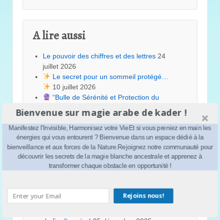
A lire aussi
Le pouvoir des chiffres et des lettres
24
juillet 2026
Le secret pour un sommeil protégé…
10 juillet 2026
“Bulle de Sérénité et Protection du
Foyer”
25 juin 2026
Bienvenue sur magie arabe de kader !
Renaître au printemps
14 mai 2026
Alchimie de l’Âme
8 mai 2026
Manifestez l'Invisible, Harmonisez votre VieEt si vous preniez en main les
énergies qui vous entourent ? Bienvenue dans un espace dédié à la
Au-delà de la pensée positive
3 mai 2026
bienveillance et aux forces de la Nature.Rejoignez notre communauté pour
“Lundi de Lumière : 3 Gestes Simples pour
découvrir les secrets de la magie blanche ancestrale et apprenez à
Purifier votre Semaine”
9 mars 2026
transformer chaque obstacle en opportunité !
les 3 types de visions selon la sagesse
ancienne
22 février 2026
LE PICATRIX Le Phare de la Magie Astrale
Rejoins nous!
et des Sciences Occultes
8 janvier 2026
Nous vous souhaitons de très belle fêtes