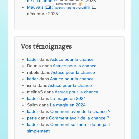
de fin d’année !
25 décembre 2025
POWERED BY
Mauvais Œil : Identifier et Guérir
11
décembre 2025
Vos témoignages
kader
dans
Astuce pour la chance
Dounia
dans
Astuce pour la chance
rabele
dans
Astuce pour la chance
kader
dans
Astuce pour la chance
isma
dans
Astuce pour la chance
melinaS
dans
Astuce pour la chance
kader
dans
La magie en 2024
Salim
dans
La magie en 2024
kader
dans
Comment avoir de la chance ?
perle
dans
Comment avoir de la chance ?
kader
dans
Comment se libérer du négatif
simplement