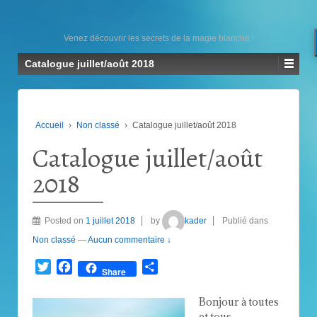
Venez découvrir les secrets de la magie blanche !
Catalogue juillet/août 2018
Accueil
›
Non classé
›
Catalogue juillet/août 2018
Catalogue juillet/août
2018
Posted on
1 juillet 2018
by
kader
Publié dans
Non classé
—
Aucun commentaire ↓
Twitter
Facebook
Partager
Share
Bonjour à toutes
et tous,