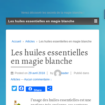
Venez découvrir les secrets de la magie blanche !
Les huiles essentielles en magie blanche
Accueil
›
Articles
›
Les huiles essentielles en magie blanche
Les huiles essentielles
en magie blanche
Posted on
29 avril 2018
by
kader
Publié dans
Articles
—
Aucun commentaire ↓
Twitter
Facebook
Partager
Share
l’usage des huiles essentielles est une
pratique très ancienne, ces senteurs