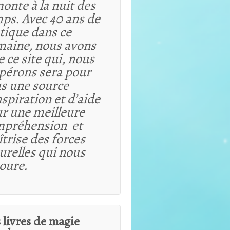
onte à la nuit des
ps. Avec 40 ans de
tique dans ce
aine, nous avons
e ce site qui, nous
spérons sera pour
s une source
nspiration et d’aide
r une meilleure
mpréhension et
trise des forces
urelles qui nous
oure.
 livres de magie