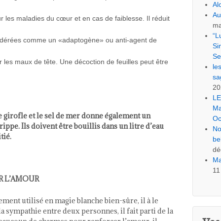
Al
Au
ur les maladies du cœur et en cas de faiblesse. Il réduit
ma
“L
nsidérées comme un «adaptogène» ou anti-agent de
Si
Se
r les maux de tête. Une décoction de feuilles peut être
le
sa
20
LE
Ma
e girofle et le sel de mer donne également un
Oc
ppe. Ils doivent être bouillis dans un litre d’eau
No
tié.
be
dé
Ma
11
UR L’AMOUR
lement utilisé en magie blanche bien-sûre, il à le
a sympathie entre deux personnes, il fait parti de la