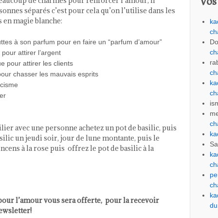
Vos
eaucoup de charmes pour renforcer l’amour, il
sonnes séparés c’est pour cela qu’on l’utilise dans les
és en magie blanche:
ka
ch
Do
ttes à son parfum pour en faire un “parfum d’amour”
ch
our attirer l’argent
ra
 pour attirer les clients
ch
pour chasser les mauvais esprits
ka
orcisme
ch
er
is
me
ch
ilier avec une personne achetez un pot de basilic, puis
ka
silic un jeudi soir, jour de lune montante, puis le
Sa
cens à la rose puis offrez le pot de basilic à la
ka
ch
pe
ch
ka
ur l’amour vous sera offerte, pour la recevoir
du
newsletter!