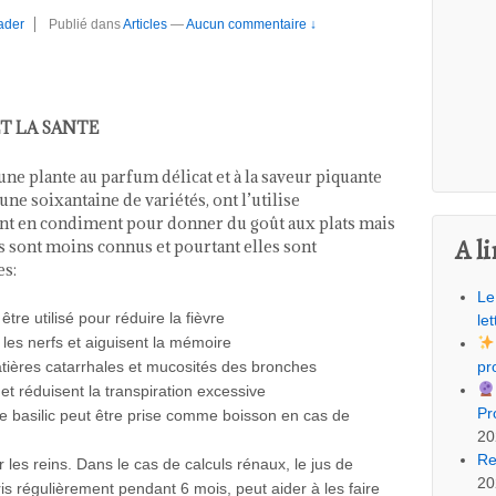
ader
Publié dans
Articles
—
Aucun commentaire ↓
r
ET LA SANTE
 une plante au parfum délicat et à la saveur piquante
 une soixantaine de variétés, ont l’utilise
nt en condiment pour donner du goût aux plats mais
A li
s sont moins connus et pourtant elles sont
es:
Le
être utilisé pour réduire la fièvre
let
 les nerfs et aiguisent la mémoire
matières catarrhales et mucosités des bronches
pr
 et réduisent la transpiration excessive
Pr
de basilic peut être prise comme boisson en cas de
20
Re
r les reins. Dans le cas de calculs rénaux, le jus de
20
 pris régulièrement pendant 6 mois, peut aider à les faire