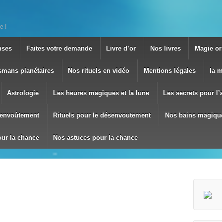
e !
nses
Faites votre demande
Livre d’or
Nos livres
Magie ori
smans planétaires
Nos rituels en vidéo
Mentions légales
la 
Astrologie
Les heures magiques et la lune
Les secrets pour l
envoûtement
Rituels pour le désenvoutement
Nos bains magiqu
our la chance
Nos astuces pour la chance