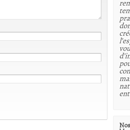
rem
tem
pra
dom
cré
l’e
vou
d’i
pou
co
maî
nat
ent
Nos