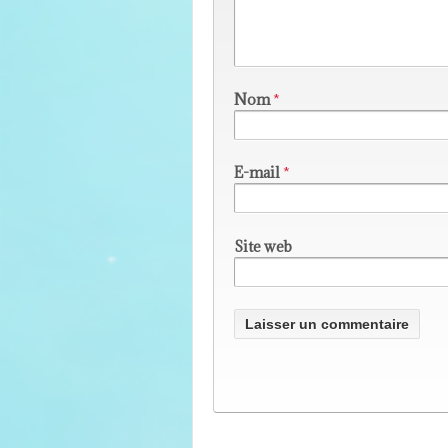
Nom
*
E-mail
*
Site web