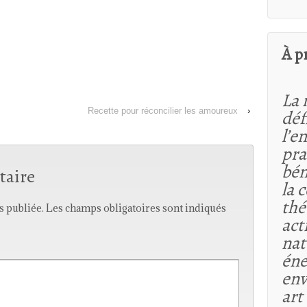
À p
La 
Recette pour réconcilier les amoureux
›
déf
l’e
pra
bén
taire
la 
thé
s publiée.
Les champs obligatoires sont indiqués
act
nat
éne
env
art