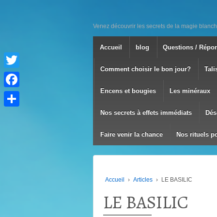
Venez découvrir les secrets de la magie blanch
Accueil
blog
Questions / Répo
Comment choisir le bon jour?
Tali
Twitter
Encens et bougies
Les minéraux
Facebook
Nos secrets à effets immédiats
Dés
Partager
Faire venir la chance
Nos rituels p
Accueil
›
Articles
›
LE BASILIC
LE BASILIC