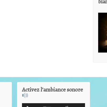
bla
Activez l’ambiance sonore
Lecteur
Utilisez