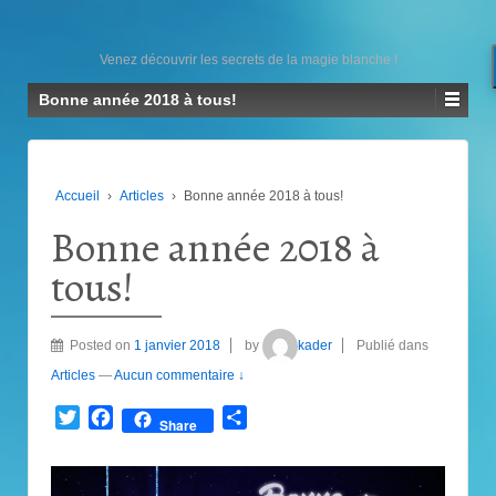
Venez découvrir les secrets de la magie blanche !
Bonne année 2018 à tous!
Accueil
›
Articles
›
Bonne année 2018 à tous!
Bonne année 2018 à
tous!
Posted on
1 janvier 2018
by
kader
Publié dans
Articles
—
Aucun commentaire ↓
Twitter
Facebook
Partager
Share