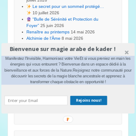
juillet 2026
Le secret pour un sommeil protégé…
10 juillet 2026
“Bulle de Sérénité et Protection du
Foyer”
25 juin 2026
Renaître au printemps
14 mai 2026
Alchimie de l’Âme
8 mai 2026
Au-delà de la pensée positive
3 mai 2026
Bienvenue sur magie arabe de kader !
“Lundi de Lumière : 3 Gestes Simples pour
Purifier votre Semaine”
9 mars 2026
Manifestez l'Invisible, Harmonisez votre VieEt si vous preniez en main les
les 3 types de visions selon la sagesse
énergies qui vous entourent ? Bienvenue dans un espace dédié à la
ancienne
22 février 2026
bienveillance et aux forces de la Nature.Rejoignez notre communauté pour
découvrir les secrets de la magie blanche ancestrale et apprenez à
LE PICATRIX Le Phare de la Magie Astrale
transformer chaque obstacle en opportunité !
et des Sciences Occultes
8 janvier 2026
Nous vous souhaitons de très belle fêtes
de fin d’année !
25 décembre 2025
Rejoins nous!
Mauvais Œil : Identifier et Guérir
11
décembre 2025