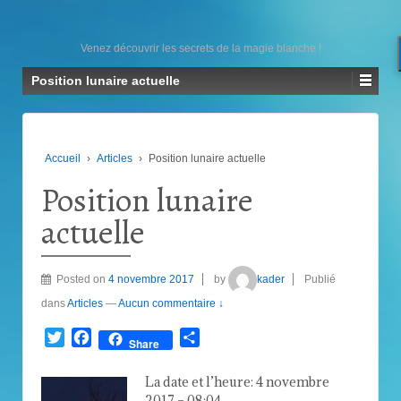
Venez découvrir les secrets de la magie blanche !
Position lunaire actuelle
Accueil
›
Articles
›
Position lunaire actuelle
Position lunaire
actuelle
Posted on
4 novembre 2017
by
kader
Publié
dans
Articles
—
Aucun commentaire ↓
Twitter
Facebook
Partager
Share
La date et l’heure: 4 novembre
2017 – 08:04