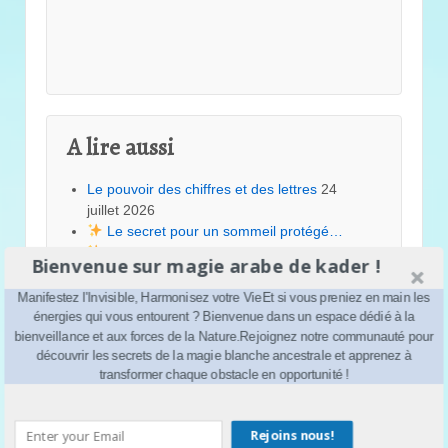
A lire aussi
Le pouvoir des chiffres et des lettres
24
juillet 2026
Le secret pour un sommeil protégé…
10 juillet 2026
Bienvenue sur magie arabe de kader !
“Bulle de Sérénité et Protection du
Foyer”
25 juin 2026
Manifestez l'Invisible, Harmonisez votre VieEt si vous preniez en main les
Renaître au printemps
14 mai 2026
énergies qui vous entourent ? Bienvenue dans un espace dédié à la
Alchimie de l’Âme
8 mai 2026
bienveillance et aux forces de la Nature.Rejoignez notre communauté pour
découvrir les secrets de la magie blanche ancestrale et apprenez à
Au-delà de la pensée positive
3 mai 2026
transformer chaque obstacle en opportunité !
“Lundi de Lumière : 3 Gestes Simples pour
Purifier votre Semaine”
9 mars 2026
les 3 types de visions selon la sagesse
Rejoins nous!
ancienne
22 février 2026