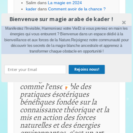
Salim
dans
La magie en 2024
kader
dans
Comment avoir de la chance ?
perle
dans
Comment avoir de la chance ?
Bienvenue sur magie arabe de kader !
kader
dans
Comment se libérer du négatif
simplement
Manifestez l'Invisible, Harmonisez votre VieEt si vous preniez en main les
énergies qui vous entourent ? Bienvenue dans un espace dédié à la
bienveillance et aux forces de la Nature.Rejoignez notre communauté pour
découvrir les secrets de la magie blanche ancestrale et apprenez à
transformer chaque obstacle en opportunité !
À propos de ce site
Rejoins nous!
La magie blanche se définit
comme l’ensemble des
pratiques ésotériques
bénéfiques fondée sur la
connaissance théorique et
la
mis en action des forces
naturelles et des énergies
environnantes, c’est un art