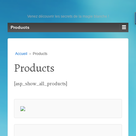
Venez découvrir les secrets de la magie blanche !
Products
Accueil
›
Products
Products
[asp_show_all_products]