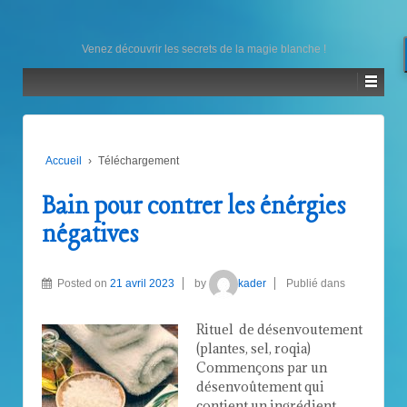
Venez découvrir les secrets de la magie blanche !
Accueil
›
Téléchargement
Bain pour contrer les énérgies
négatives
Posted on
21 avril 2023
by
kader
Publié dans
Rituel de désenvoutement
(plantes, sel, roqia)
Commençons par un
désenvoûtement qui
contient un ingrédient