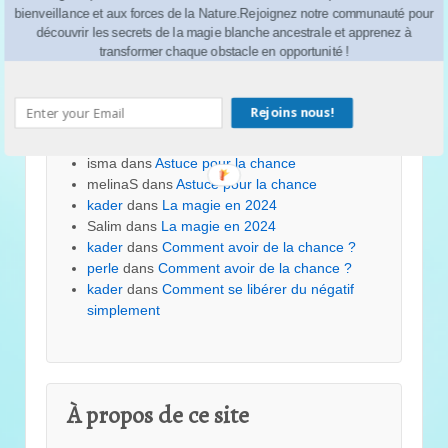
bienveillance et aux forces de la Nature.Rejoignez notre communauté pour
Vos témoignages
découvrir les secrets de la magie blanche ancestrale et apprenez à
transformer chaque obstacle en opportunité !
kader
dans
Astuce pour la chance
Dounia
dans
Astuce pour la chance
Rejoins nous!
rabele
dans
Astuce pour la chance
kader
dans
Astuce pour la chance
isma
dans
Astuce pour la chance
melinaS
dans
Astuce pour la chance
kader
dans
La magie en 2024
Salim
dans
La magie en 2024
kader
dans
Comment avoir de la chance ?
perle
dans
Comment avoir de la chance ?
kader
dans
Comment se libérer du négatif
simplement
À propos de ce site