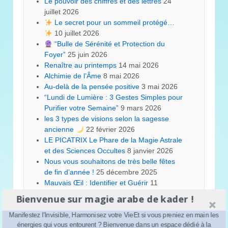
Le pouvoir des chiffres et des lettres
24
juillet 2026
Le secret pour un sommeil protégé…
10 juillet 2026
“Bulle de Sérénité et Protection du
Foyer”
25 juin 2026
Renaître au printemps
14 mai 2026
Alchimie de l’Âme
8 mai 2026
Au-delà de la pensée positive
3 mai 2026
“Lundi de Lumière : 3 Gestes Simples pour
Purifier votre Semaine”
9 mars 2026
les 3 types de visions selon la sagesse
ancienne
22 février 2026
LE PICATRIX Le Phare de la Magie Astrale
et des Sciences Occultes
8 janvier 2026
Nous vous souhaitons de très belle fêtes
de fin d’année !
25 décembre 2025
Mauvais Œil : Identifier et Guérir
11
décembre 2025
Bienvenue sur magie arabe de kader !
Manifestez l'Invisible, Harmonisez votre VieEt si vous preniez en main les
énergies qui vous entourent ? Bienvenue dans un espace dédié à la