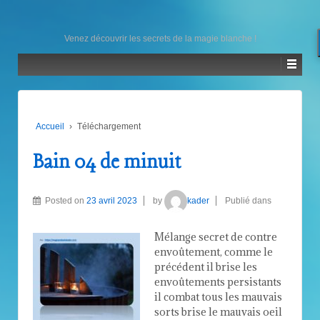
Venez découvrir les secrets de la magie blanche !
Accueil
›
Téléchargement
Bain 04 de minuit
Posted on
23 avril 2023
by
kader
Publié dans
Mélange secret de contre
envoûtement, comme le
précédent il brise les
envoûtements persistants
il combat tous les mauvais
sorts brise le mauvais oeil